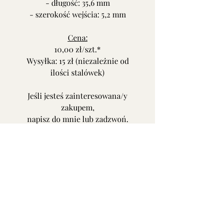
- długość: 35,6 mm
- szerokość wejścia: 5,2 mm
Cena:
10,00 zł/szt.*
Wysyłka: 15 zł (niezależnie od
ilości stalówek)
Jeśli jesteś zainteresowana/y
zakupem,
napisz do mnie lub zadzwoń.
Oferta nie dotyczy pudełeczka.
* przy złożeniu zamówienia
podaj numer podany w nawiasie
przy nazwie stalówki.