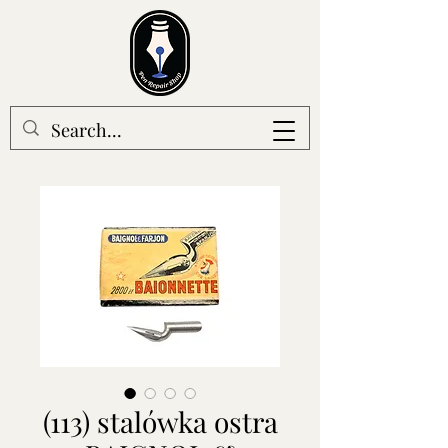
(113) stalówka ostra