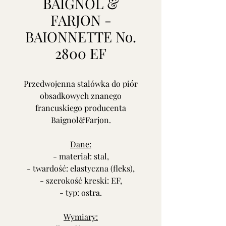
BAIGNOL &
FARJON -
BAIONNETTE No.
2800 EF
Przedwojenna stalówka do piór
obsadkowych znanego
francuskiego producenta
Baignol&Farjon.
Dane:
- materiał: stal,
- twardość: elastyczna (fleks),
- szerokość kreski: EF,
- typ: ostra.
Wymiary: