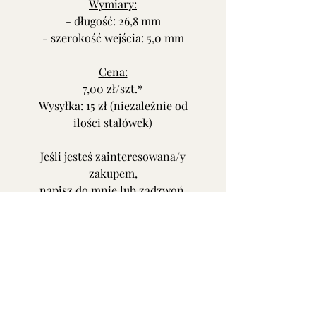
Wymiary:
- długość: 26,8 mm
- szerokość wejścia: 5,0 mm
Cena:
7,00 zł/szt.*
Wysyłka: 15 zł (niezależnie od
ilości stalówek)
Jeśli jesteś zainteresowana/y
zakupem,
napisz do mnie lub zadzwoń.
Oferta nie dotyczy pudełeczka.
* przy złożeniu zamówienia
podaj numer podany
w nawiasie przy nazwie stalówki.