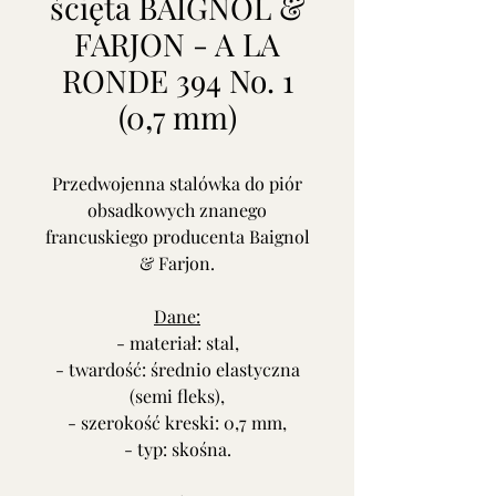
ścięta BAIGNOL &
FARJON - A LA
RONDE 394 No. 1
(0,7 mm)
Przedwojenna stalówka do piór
obsadkowych znanego
francuskiego producenta Baignol
& Farjon.
Dane:
- materiał: stal,
- twardość: średnio elastyczna
(semi fleks),
- szerokość kreski: 0,7 mm,
- typ: skośna.