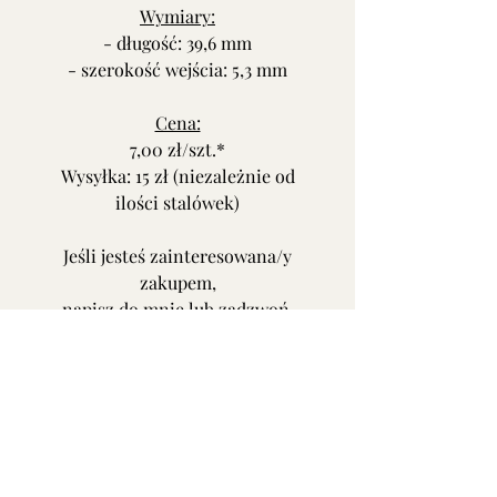
Wymiary:
- długość: 39,6 mm
- szerokość wejścia: 5,3 mm
Cena:
7,00 zł/szt.*
Wysyłka: 15 zł (niezależnie od
ilości stalówek)
Jeśli jesteś zainteresowana/y
zakupem,
napisz do mnie lub zadzwoń.
Oferta nie dotyczy pudełeczka.
* przy złożeniu zamówienia
podaj numer podany
w nawiasie przy nazwie stalówki.