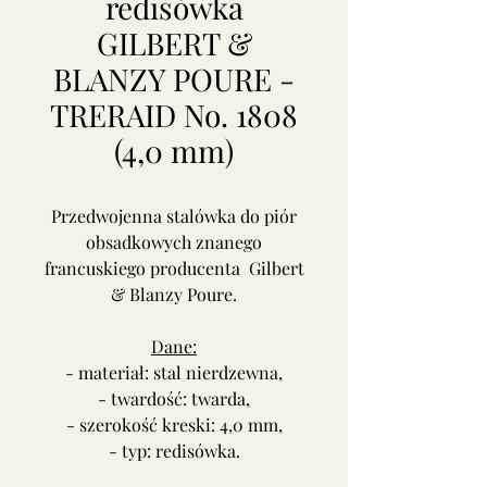
redisówka
GILBERT &
BLANZY POURE -
TRERAID No. 1808
(4,0 mm)
Przedwojenna stalówka do piór
obsadkowych znanego
francuskiego producenta Gilbert
& Blanzy Poure.
Dane:
- materiał: stal nierdzewna,
- twardość: twarda,
- szerokość kreski: 4,0 mm,
- typ: redisówka.