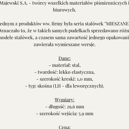
Majewski S.A. - twórcy wszelkich materiałów piśmienniczych 
biurowych.
Jednym z produktów ww. firmy była seria stalówek "MIESZANE"
znaczało to, że w takich samych pudełkach sprzedawano róż
modele stalówek, a czasem sama zawartość jednego opakowani
zawierała wymieszane wersje.
Dane:
- materiał: stal,
- twardość: lekko elastyczna,
- szerokość kreski: 1,0 mm,
- typ: skośna (LH - dla leworęcznych).
Wymiary:
- długość: 29,6 mm
- szerokość wejścia: 5,9 mm
Cena: