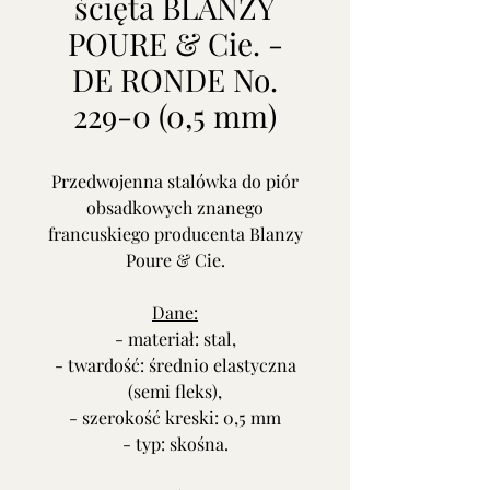
ścięta BLANZY
POURE & Cie. -
DE RONDE No.
229-0 (0,5 mm)
Przedwojenna stalówka do piór
obsadkowych znanego
francuskiego producenta Blanzy
Poure & Cie.
Dane:
- materiał: stal,
- twardość: średnio elastyczna
(semi fleks),
- szerokość kreski: 0,5 mm
- typ: skośna.