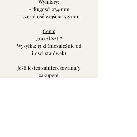
Wymiary:
- długość: 27,4 mm
- szerokość wejścia: 5,8 mm
Cena:
7,00 zł/szt.*
Wysyłka: 15 zł (niezależnie od
ilości stalówek)
Jeśli jesteś zainteresowana/y
zakupem,
napisz do mnie lub zadzwoń.
Oferta nie dotyczy pudełeczka.
* przy złożeniu zamówienia
podaj numer podany w nawiasie
przy nazwie stalówki.