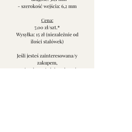
- szerokość wejścia: 6,2 mm
Cena:
7,00 zł/szt.*
Wysyłka: 15 zł (niezależnie od
ilości stalówek)
Jeśli jesteś zainteresowana/y
zakupem,
napisz do mnie lub zadzwoń.
Oferta nie dotyczy pudełeczka.
* przy złożeniu zamówienia
podaj numer podany w nawiasie
przy nazwie stalówki.