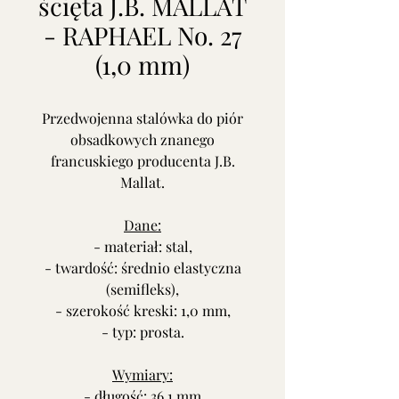
ścięta J.B. MALLAT
- RAPHAEL No. 27
(1,0 mm)
Przedwojenna stalówka do piór
obsadkowych znanego
francuskiego producenta J.B.
Mallat.
Dane:
- materiał: stal,
- twardość: średnio elastyczna
(semifleks),
- szerokość kreski: 1,0 mm,
- typ: prosta.
Wymiary:
- długość: 36,1 mm