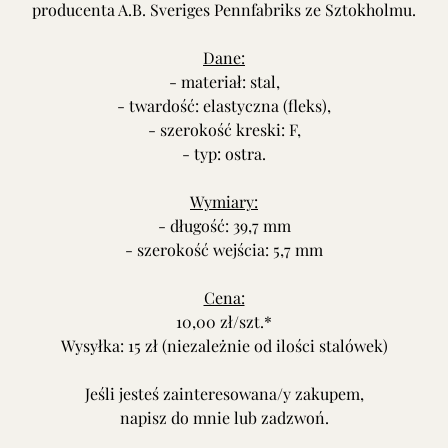
producenta A.B. Sveriges Pennfabriks ze Sztokholmu.
Dane:
- materiał: stal,
- twardość: elastyczna (fleks),
- szerokość kreski: F,
- typ: ostra.
Wymiary:
- długość: 39,7 mm
- szerokość wejścia: 5,7 mm
Cena:
10,00 zł/szt.*
Wysyłka: 15 zł (niezależnie od ilości stalówek)
Jeśli jesteś zainteresowana/y zakupem,
napisz do mnie lub zadzwoń.