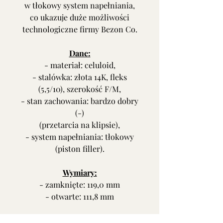
w tłokowy system napełniania,
co ukazuje duże możliwości
technologiczne firmy Bezon Co.
Dane:
- materiał: celuloid,
- stalówka: złota 14K, fleks
(5,5/10), szerokość F/M,
- stan zachowania: bardzo dobry
(-)
(przetarcia na klipsie),
- system napełniania: tłokowy
(piston filler).
Wymiary:
- zamknięte: 119,0 mm
- otwarte: 111,8 mm
Cena: