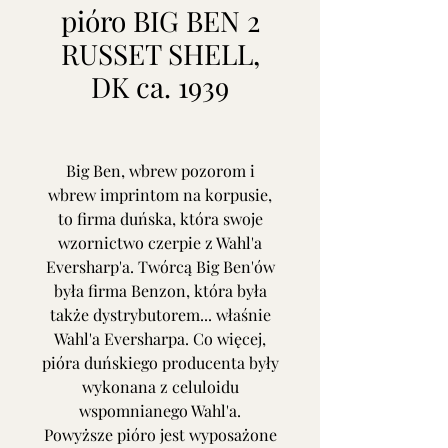
pióro BIG BEN 2
RUSSET SHELL,
DK ca. 1939
Big Ben, wbrew pozorom i
wbrew imprintom na korpusie,
to firma duńska, która swoje
wzornictwo czerpie z Wahl'a
Eversharp'a. Twórcą Big Ben'ów
była firma Benzon, która była
także dystrybutorem... właśnie
Wahl'a Eversharpa. Co więcej,
pióra duńskiego producenta były
wykonana z celuloidu
wspomnianego Wahl'a.
Powyższe pióro jest wyposażone