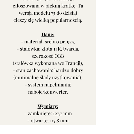
giloszowana w piękną kratkę. Ta
wersja modelu 75 do dzisiaj
cieszy się wielką popularnością.
Dane:
- materiał: srebro pr. 925,
- stalówka: złota 14K, twarda,
szerokość OBB
(stalówka wykonana we Francji),
- stan zachowania: bardzo dobry
(minimalne ślady użytkowania),
- system napełniania:
naboje/konwerter.
Wymiary:
- zamknięte: 127,7 mm
- otwarte: 117,8 mm