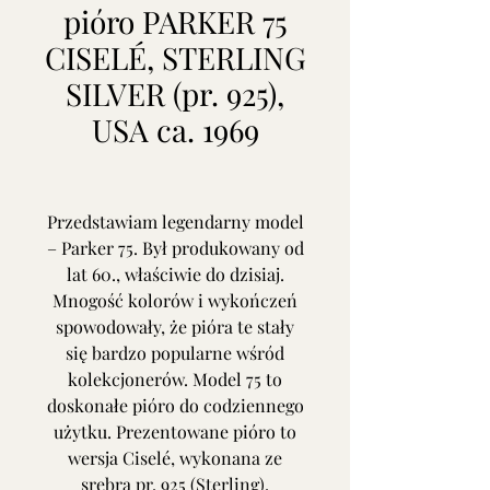
pióro PARKER 75
CISELÉ, STERLING
SILVER (pr. 925),
USA ca. 1969
Przedstawiam legendarny model
– Parker 75. Był produkowany od
lat 60., właściwie do dzisiaj.
Mnogość kolorów i wykończeń
spowodowały, że pióra te stały
się bardzo popularne wśród
kolekcjonerów. Model 75 to
doskonałe pióro do codziennego
użytku. Prezentowane pióro to
wersja Ciselé, wykonana ze
srebra pr. 925 (Sterling),